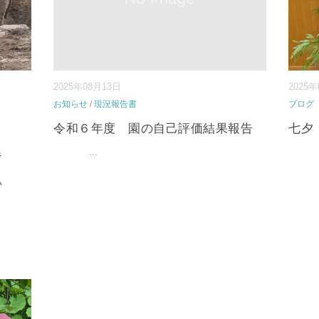
2025年08月13日
2025
お知らせ
/
現況報告書
ブログ
令和６年度 園の自己評価結果報告
七夕
足
...
い