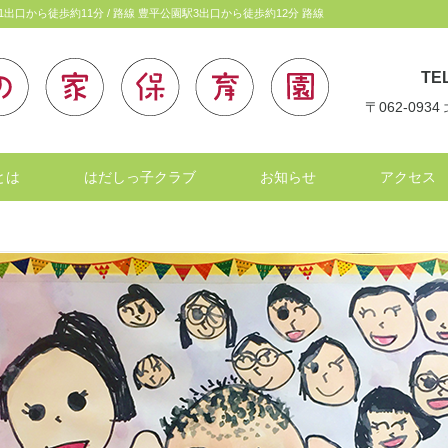
1出口から徒歩約11分 / 路線 豊平公園駅3出口から徒歩約12分 路線
TEL
〒062-09
とは
はだしっ子クラブ
お知らせ
アクセス