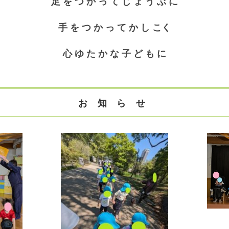
足 を つ か っ て じ ょ う ぶ に
手 を つ か っ て か し こく
心 ゆ た か な 子 ど も に
お 知 ら せ