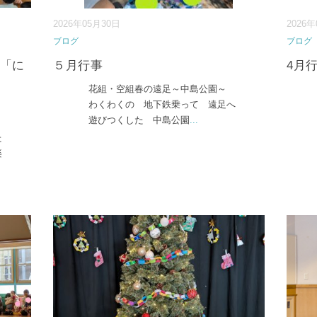
2026年05月30日
2026
ブログ
ブログ
 「に
５月行事
4月
花組・空組春の遠足～中島公園～
わくわくの 地下鉄乗って 遠足へ
遊びつくした 中島公園
...
じ
た
楽