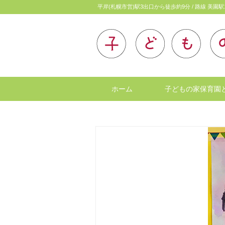
平岸(札幌市営)駅3出口から徒歩約9分 / 路線 美園駅
ホーム
子どもの家保育園